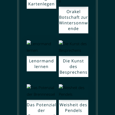
Kartenlegen
Orakel
Botschaft zur
Wintersonnw
ende
Lenormand
Die Kunst
lernen
des
Besprechens
Das Potenzial
Weisheit des
der
Pendels