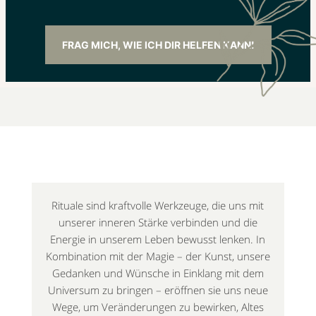
FRAG MICH, WIE ICH DIR HELFEN KANN!
Rituale sind kraftvolle Werkzeuge, die uns mit
unserer inneren Stärke verbinden und die
Energie in unserem Leben bewusst lenken. In
Kombination mit der Magie – der Kunst, unsere
Gedanken und Wünsche in Einklang mit dem
Universum zu bringen – eröffnen sie uns neue
Wege, um Veränderungen zu bewirken, Altes