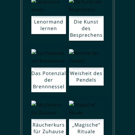
Lenormand
Die Kunst
lernen
des
Besprechens
Das Potenzial
Weisheit des
der
Pendels
Brennnessel
Räucherkurs
„Magische“
für Zuhause
Rituale